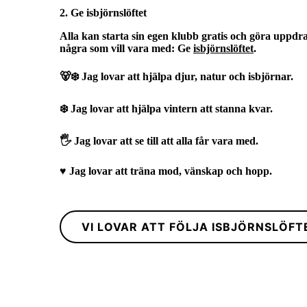
2. Ge isbjörnslöftet
Alla kan starta sin egen klubb gratis och göra uppdrag
några som vill vara med: Ge
isbjörnslöftet
.
🐻‍❄️ Jag lovar att hjälpa djur, natur och isbjörnar.
❄️ Jag lovar att hjälpa vintern att stanna kvar.
🖐️ Jag lovar att se till att alla får vara med.
♥️ Jag lovar att träna mod, vänskap och hopp.
VI LOVAR ATT FÖLJA ISBJÖRNSLÖFT