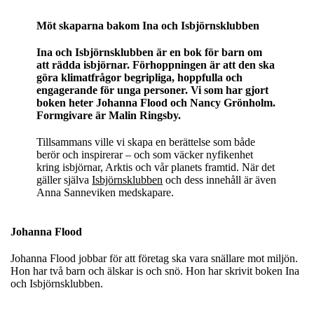
Möt skaparna bakom Ina och Isbjörnsklubben
Ina och Isbjörnsklubben är en bok för barn om
att rädda isbjörnar. Förhoppningen är att den ska
göra klimatfrågor begripliga, hoppfulla och
engagerande för unga personer. Vi som har gjort
boken heter Johanna Flood och Nancy Grönholm.
Formgivare är Malin Ringsby.
Tillsammans ville vi skapa en berättelse som både
berör och inspirerar – och som väcker nyfikenhet
kring isbjörnar, Arktis och vår planets framtid. När det
gäller själva
Isbjörnsklubben
och dess innehåll är även
Anna Sanneviken medskapare.
Johanna Flood
Johanna Flood jobbar för att företag ska vara snällare mot miljön.
Hon har två barn och älskar is och snö. Hon har skrivit boken Ina
och Isbjörnsklubben.