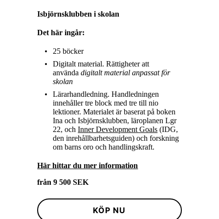
Isbjörnsklubben i skolan
Det
här
ingår:
25 böcker
Digitalt material. Rättigheter att
använda
digitalt
material anpassat för
skolan
Lärarhandledning. Handledningen
innehåller tre block med tre till nio
lektioner. Materialet är baserat på boken
Ina och Isbjörnsklubben, läroplanen Lgr
22, och
Inner Development Goals
(IDG,
den inrehållbarhetsguiden) och forskning
om barns oro och handlingskraft.
Här hittar du mer information
från 9 500 SEK
KÖP NU