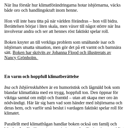
När Ina förstår hur klimatförändringarna hotar isbjörnarna, väcks
både oro och handlingskraft inom henne.
Hon vill inte bara titta på när världen förändras – hon vill bidra.
Berättelsen börjar i liten skala, men växer till något större när Ina
involverar andra och ser att hennes röst faktiskt spelar roll.
Boken knyter an till verkliga problem som smältande isar och
isbjörnars utsatta situation, men gör det på ett varmt och barnnära
sätt.
Boken har skrivits av Johanna Flood och illustrerats av
Nancy Grönholm.
En varm och hoppfull klimatberättelse
Ina och Isbjörnsklubben
är en humoristisk och lågmäld bok som
blandar klimatfakta med en trygg, hoppfull ton. Den öppnar för
viktiga samtal om miljö och framtid – utan att skapa mer oro än
nödvändigt. Här lär sig barn vad som händer med isbjörnarna och
deras hem, och varför små beslut i vardagen faktiskt spelar roll för
klimatet.
Parallellt med klimatfrågan handlar boken också om familj och